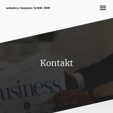
martinweber.eu - Finanzexperten - Tel. 06285 - 929393
Kontakt